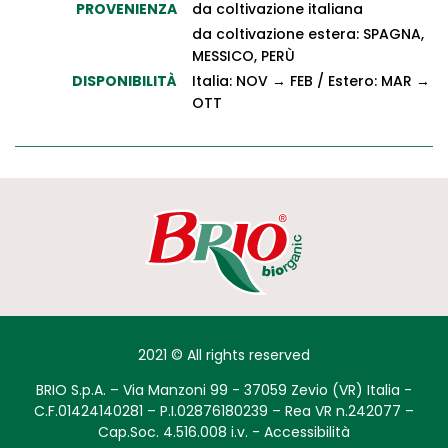
PROVENIENZA
da coltivazione italiana
da coltivazione estera: SPAGNA,
MESSICO, PERÙ
DISPONIBILITÀ
Italia: NOV → FEB / Estero: MAR →
OTT
2021 © All rights reserved
BRIO S.p.A. – Via Manzoni 99 - 37059 Zevio (VR) Italia -
C.F.01424140281 – P.I.02876180239 – Rea VR n.242077 –
Cap.Soc. 4.516.008 i.v. -
Accessibilità