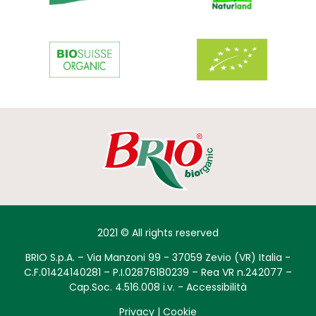
2021 © All rights reserved
BRIO S.p.A. – Via Manzoni 99 - 37059 Zevio (VR) Italia -
C.F.01424140281 – P.I.02876180239 – Rea VR n.242077 –
Cap.Soc. 4.516.008 i.v. -
Accessibilità
Privacy
|
Cookie