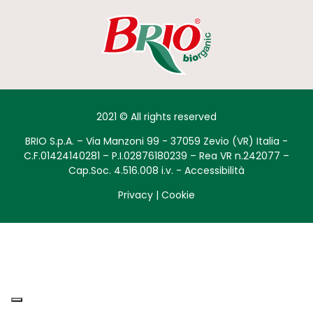
2021 © All rights reserved
BRIO S.p.A. – Via Manzoni 99 - 37059 Zevio (VR) Italia -
C.F.01424140281 – P.I.02876180239 – Rea VR n.242077 –
Cap.Soc. 4.516.008 i.v. -
Accessibilità
Privacy
|
Cookie